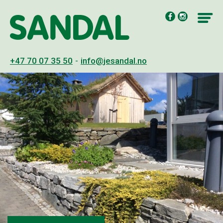
Hopp
til
innholdet
+47 70 07 35 50
-
info@jesandal.no
Innhold