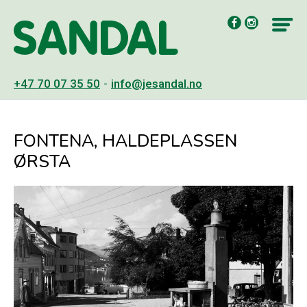
Hopp
til
innholdet
+47 70 07 35 50
-
info@jesandal.no
Innhold
FONTENA, HALDEPLASSEN
ØRSTA